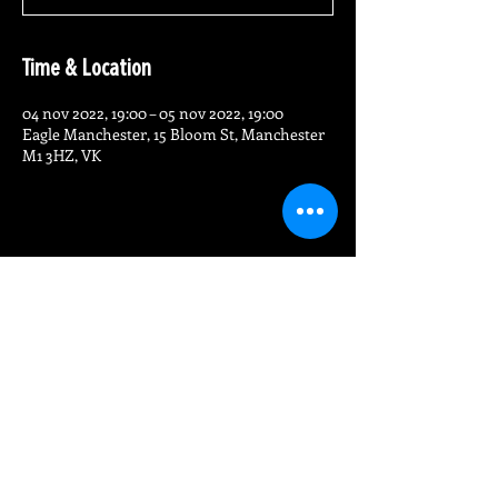
Time & Location
04 nov 2022, 19:00 – 05 nov 2022, 19:00
Eagle Manchester, 15 Bloom St, Manchester
M1 3HZ, VK
Share This Event
FIND
ONS
Bloemstraat 15
Manchester Gay Village