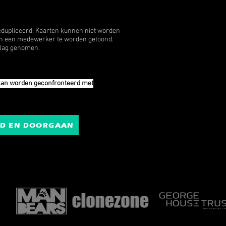
gedupliceerd. Kaarten kunnen niet worden
 aan een medewerker te worden getoond.
eslag genomen.
d kan worden geconfronteerd met
D EN DOORGAAN