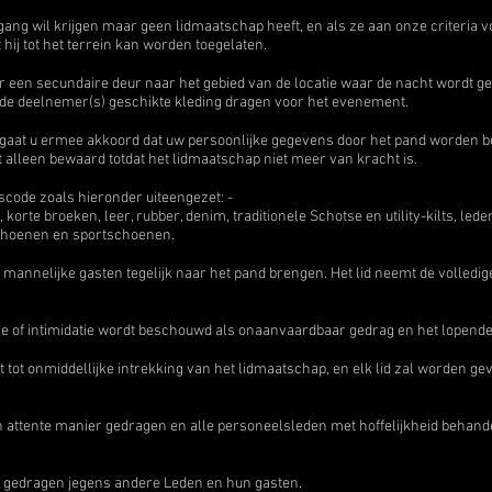
egang wil krijgen maar geen lidmaatschap heeft, en als ze aan onze criteria 
hij tot het terrein kan worden toegelaten.
een secundaire deur naar het gebied van de locatie waar de nacht wordt g
t de deelnemer(s) geschikte kleding dragen voor het evenement.
, gaat u ermee akkoord dat uw persoonlijke gegevens door het pand worde
 alleen bewaard totdat het lidmaatschap niet meer van kracht is.
scode zoals hieronder uiteengezet: -
orte broeken, leer, rubber, denim, traditionele Schotse en utility-kilts, leder
 schoenen en sportschoenen.
 mannelijke gasten tegelijk naar het pand brengen. Het lid neemt de volledi
atie of intimidatie wordt beschouwd als onaanvaardbaar gedrag en het lopen
t tot onmiddellijke intrekking van het lidmaatschap, en elk lid zal worden g
attente manier gedragen en alle personeelsleden met hoffelijkheid behandele
te gedragen jegens andere Leden en hun gasten.