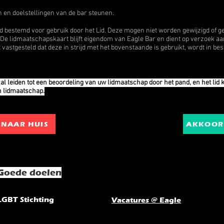
n en doelstellingen van de bar steunen.
nd bestemd voor gebruik door het Lid. Deze mogen niet worden gewijzigd of 
. De lidmaatschapskaart blijft eigendom van Eagle Bar en dient op verzoek
astgesteld dat deze in strijd met het bovenstaande is gebruikt, wordt in b
al leiden tot een beoordeling van uw lidmaatschap door het pand, en het li
jn lidmaatschap.
 NAAR HUIS
AKKOOR
Goede doelen
LGBT Stichting
Vacatures @ Eagle