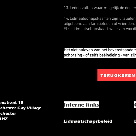
13. Leden zullen waar mogelijk de doele
14. Lidmaatschapskaarten zijn uitsluite
uitgeleend aan familieleden of vrienden
Elke lidmaatschapskaart waarvan wordt v
Het niet naleven van het bovenstaande z
schorsing - of zelfs beëindiging - van zi
TERUGKEREN
emstraat 15
Interne links
chester Gay Village
chester
3HZ
Lidmaatschapsbeleid