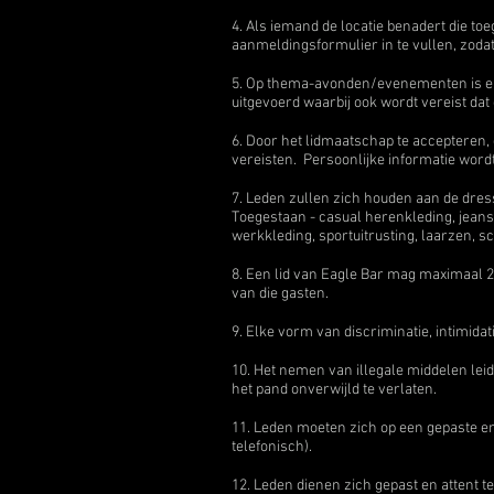
4. Als iemand de locatie benadert die to
aanmeldingsformulier in te vullen, zodat 
5. Op thema-avonden/evenementen is er 
uitgevoerd waarbij ook wordt vereist da
6. Door het lidmaatschap te accepteren
vereisten. Persoonlijke informatie wordt
7. Leden zullen zich houden aan de dres
Toegestaan - casual herenkleding, jeans, k
werkkleding, sportuitrusting, laarzen,
8. Een lid van Eagle Bar mag maximaal 2
van die gasten.
9. Elke vorm van discriminatie, intimid
10. Het nemen van illegale middelen leid
het pand onverwijld te verlaten.
11. Leden moeten zich op een gepaste en 
telefonisch).
12. Leden dienen zich gepast en attent 