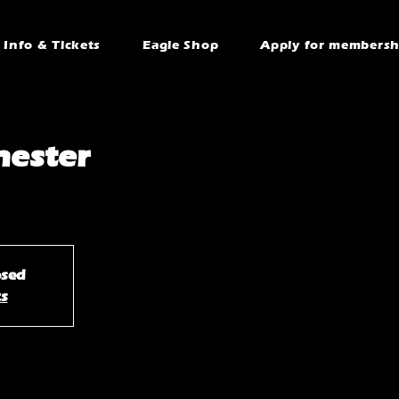
Info & Tickets
Eagle Shop
Apply for membersh
hester
osed
ts