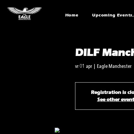
Home
Upcoming Events, 
DILF Manc
vr 01 apr
  |  
Eagle Manchester
Registration is cl
See other even