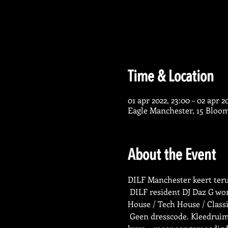
Time & Location
01 apr 2022, 23:00 – 02 apr 2
Eagle Manchester, 15 Bloo
About the Event
DILF Manchester keert terug
 DILF resident DJ Daz G wordt vergezeld door gast Toby Blake voor weer een zweterig sexy dansfeest met 6 uur Vocal 
House / Tech House / Classi
 Geen dresscode. Kleedruimte beschikbaar. Leer, rubber, neopreen, kilts, jocks, ondergoed, sporttenue, hemdjes, 