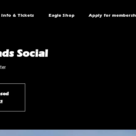
Info & Tickets
Eagle Shop
Apply for membersh
ds Social
ter
osed
ts