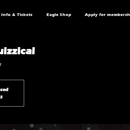
Info & Tickets
Eagle Shop
Apply for membersh
izzical
r
osed
ts