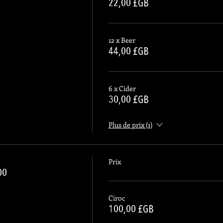
22,00 £GB
12 x Beer
44,00 £GB
6 x Cider
30,00 £GB
Plus de prix (1)
Prix
00
Ciroc
100,00 £GB