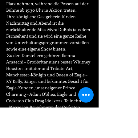
Platz nehmen, während die Possen auf der 
Bühne ab 15:30 Uhr in Aktion treten.
 Ihre königliche Gastgeberin für den 
Nachmittag und Abend ist die 
zurückhaltende Miss Myra DuBois (aus dem 
Fernsehen) und sie wird eine ganze Reihe 
von Unterhaltungsprogrammen vorstellen 
sowie eine eigene Show bieten.
 Zu den Darstellern gehören Ikenna 
Amaechi – Großbritanniens bester Whitney 
Houston-Imitator und Tribute-Act, 
Manchester-Königin und Queen of Eagle – 
KY Kelly, Sänger und bekanntes Gesicht für 
Eagle-Kunden, unser eigener Prince 
Charming – Adam O'Shea, Eagle und 
Cockatoo Club Drag Idol 2022-Teilnehmerin 
– Missie Jay, Bewohnerin des Cockatoo 
Clubs und lokale Berühmtheit – Belinda 
Scandal, Drag-Favoritin – Annabelle Lector 
und natürlich ist kein Eagle-Event 
vollständig ohne die freundlichen Töne von 